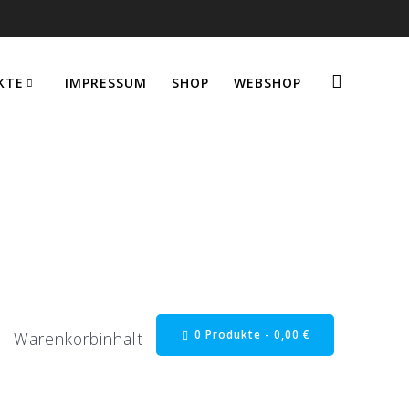
KTE
IMPRESSUM
SHOP
WEBSHOP
n
0 Produkte -
0,00
€
Warenkorbinhalt