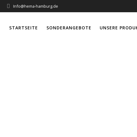
Info@hema-hamburg.de
STARTSEITE
SONDERANGEBOTE
UNSERE PRODU
Für 50er Motore