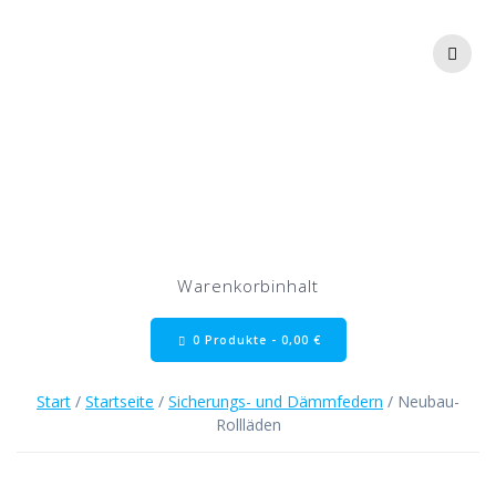
Zum
Inhalt
springen
Neubau-Rollläden
Warenkorbinhalt
0 Produkte -
0,00
€
Start
/
Startseite
/
Sicherungs- und Dämmfedern
/ Neubau-
Rollläden