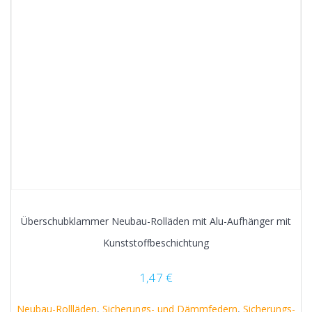
Überschubklammer Neubau-Rolläden mit Alu-Aufhänger mit
Kunststoffbeschichtung
1,47
€
Neubau-Rollläden
,
Sicherungs- und Dämmfedern
,
Sicherungs-