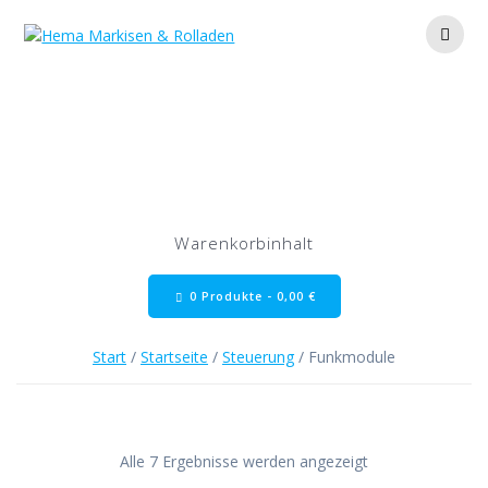
Zum
Inhalt
springen
Funkmodule
Warenkorbinhalt
0 Produkte -
0,00
€
Start
/
Startseite
/
Steuerung
/ Funkmodule
Alle 7 Ergebnisse werden angezeigt