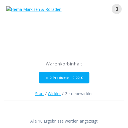
Zum
Inhalt
springen
Getriebewickler
Warenkorbinhalt
0 Produkte -
0,00
€
Start
/
Wickler
/ Getriebewickler
Alle 10 Ergebnisse werden angezeigt