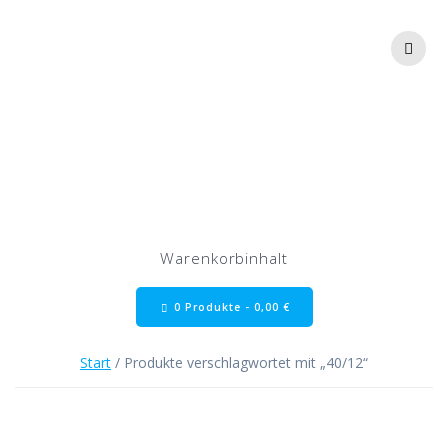
Zum
Inhalt
springen
40/12
Warenkorbinhalt
0 Produkte -
0,00
€
Start
/ Produkte verschlagwortet mit „40/12“