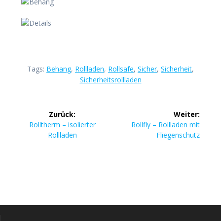
Tags:
Behang
,
Rollladen
,
Rollsafe
,
Sicher
,
Sicherheit
,
Sicherheitsrollladen
Beitragsnavigation
Zurück:
Weiter:
Vorheriger
Nächster
Rolltherm – isolierter
Rollfly – Rollladen mit
Beitrag:
Beitrag:
Rollladen
Fliegenschutz