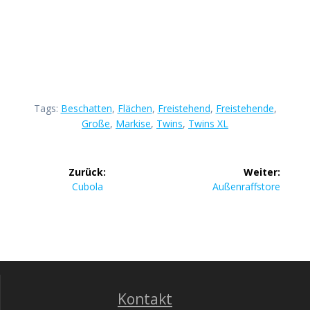
Tags:
Beschatten
,
Flächen
,
Freistehend
,
Freistehende
,
Große
,
Markise
,
Twins
,
Twins XL
Beitragsnavigation
Zurück:
Weiter:
Vorheriger
Nächster
Cubola
Außenraffstore
Beitrag:
Beitrag:
Kontakt