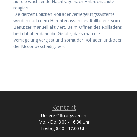
auf die wachsende Nachfrage nach Einbruchschutz
reagiert.
Die derzeit üblichen Rollladenverriegelungssysteme
werden nach dem Herunterlassen des Rollladens vom
Benutzer manuell aktiviert. Beim Öffnen des Rollladens
besteht aber dann die Gefahr, dass man die
Verriegelung vergisst und somit der Rollladen und/oder
der Motor beschädigt wird.
Kontakt
Unsere Öffnungszeiten:
Mo. - Do. 8:00 - 16:30 Uhr
Freitag 8:00 - 12:00 Uhr