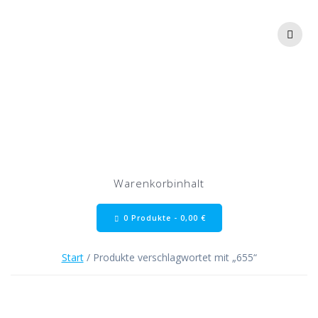
Zum
Inhalt
springen
655
Warenkorbinhalt
0 Produkte -
0,00
€
Start
/ Produkte verschlagwortet mit „655“