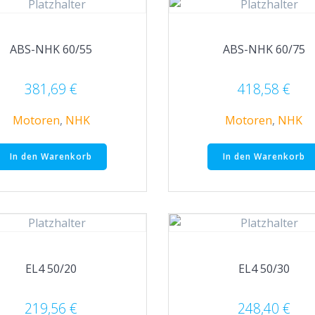
ABS-NHK 60/55
ABS-NHK 60/75
381,69
€
418,58
€
Motoren
,
NHK
Motoren
,
NHK
In den Warenkorb
In den Warenkorb
EL4 50/20
EL4 50/30
219,56
€
248,40
€