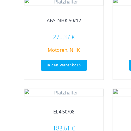
ABS-NHK 50/12
270,37
€
Motoren
,
NHK
In den Warenkorb
EL4 50/08
188,61
€