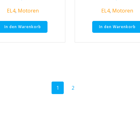
EL4
,
Motoren
EL4
,
Motoren
In den Warenkorb
In den Warenkorb
Seite
Seite
1
2