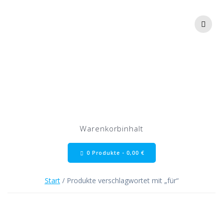
Zum
Inhalt
springen
für
Warenkorbinhalt
0 Produkte -
0,00
€
Start
/ Produkte verschlagwortet mit „für“