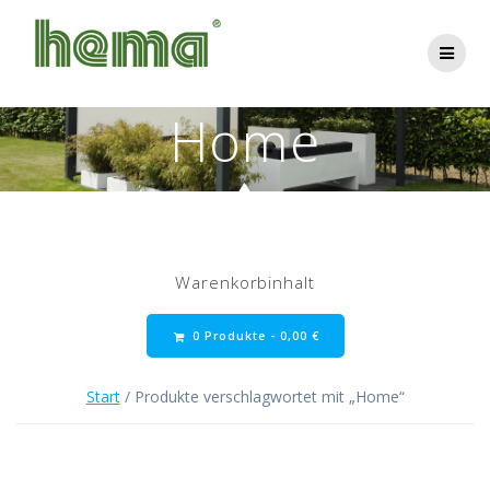
Zum
Inhalt
springen
Home
Warenkorbinhalt
0 Produkte -
0,00
€
Start
/ Produkte verschlagwortet mit „Home“