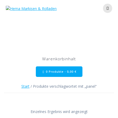
Zum
Inhalt
springen
panel
Warenkorbinhalt
0 Produkte -
0,00
€
Start
/ Produkte verschlagwortet mit „panel“
Einzelnes Ergebnis wird angezeigt