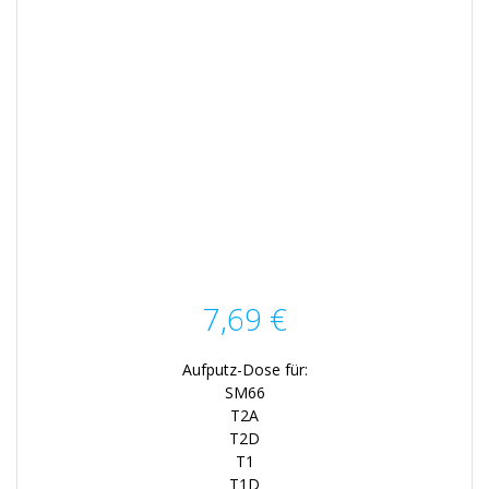
7,69
€
Aufputz-Dose für:
SM66
T2A
T2D
T1
T1D