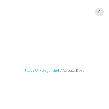
Zum
Inhalt
springen
Aufputz-Dose
Start
/
Unkategorisiert
/ Aufputz-Dose