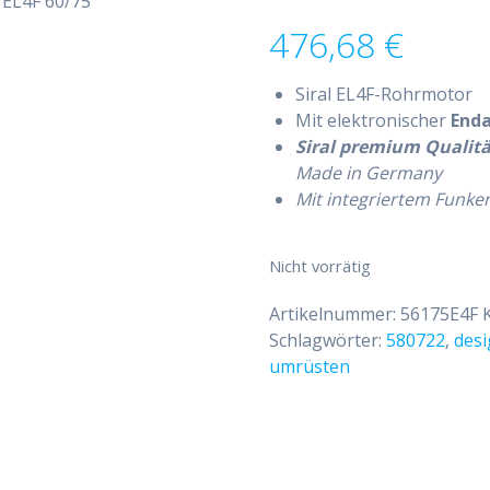
 EL4F 60/75
476,68
€
Siral EL4F-Rohrmotor
Mit elektronischer
End
Siral premium Qualitä
Made in Germany
Mit integriertem Funk
Nicht vorrätig
Artikelnummer:
56175E4F
Schlagwörter:
580722
,
desi
umrüsten