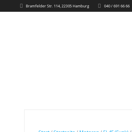
Zum
Bramfelder Str. 114, 22305 Hamburg
040 / 691 66 66
Inhalt
springen