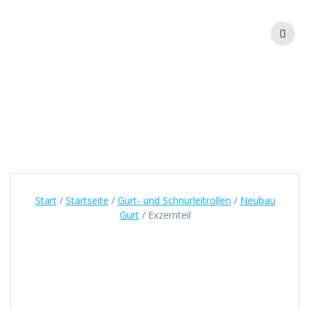
Zum
Inhalt
springen
Exzernteil
Start
/
Startseite
/
Gurt- und Schnurleitrollen
/
Neubau
Gurt
/ Exzernteil