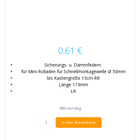
0,61
€
Sicherungs- u. Dämmfedern
für Mini-Rolläden für Schnellmontagewelle
Ø
50mm
bis Kastengröße 13cm RR
Länge 113mm
LR
980 vorrätig
Feder
In den Warenkorb
für
Schnellmontagewelle
50