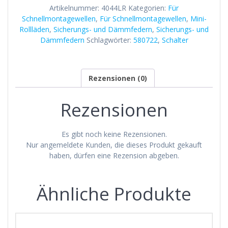
Artikelnummer:
4044LR
Kategorien:
Für
Ø
Schnellmontagewellen
,
Für Schnellmontagewellen
,
Mini-
für
Rollläden
,
Sicherungs- und Dämmfedern
,
Sicherungs- und
Mini-
Dämmfedern
Schlagwörter:
580722
,
Schalter
Rolläden
Sicherungs-
und
Dämmfeder
Rezensionen (0)
Menge
Rezensionen
Es gibt noch keine Rezensionen.
Nur angemeldete Kunden, die dieses Produkt gekauft
haben, dürfen eine Rezension abgeben.
Ähnliche Produkte