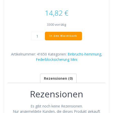
14,82
€
3300 vorrätig
Federblocksicherung
In den Warenkorb
für
50er
Achtkantwelle
Artikelnummer:
41650
Kategorien:
Einbruchs-hemmung
,
Mini
Federblocksicherung Mini
Menge
Rezensionen (0)
Rezensionen
Es gibt noch keine Rezensionen.
Nur angemeldete Kunden, die dieses Produkt gekauft