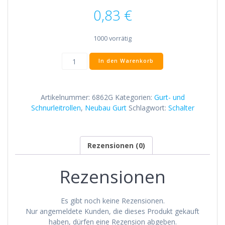
0,83
€
1000 vorrätig
Gipsabdeckung
In den Warenkorb
für
Befestigungsplatte
Nr.
Artikelnummer:
6862G
Kategorien:
Gurt- und
6862
Schnurleitrollen
,
Neubau Gurt
Schlagwort:
Schalter
Menge
Rezensionen (0)
Rezensionen
Es gibt noch keine Rezensionen.
Nur angemeldete Kunden, die dieses Produkt gekauft
haben, dürfen eine Rezension abgeben.