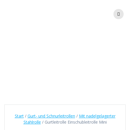
Zum
Inhalt
springen
Gurtleitrolle
Einschubleitrolle
Mini
Start
/
Gurt- und Schnurleitrollen
/
Mit nadelgelagerter
Stahlrolle
/ Gurtleitrolle Einschubleitrolle Mini