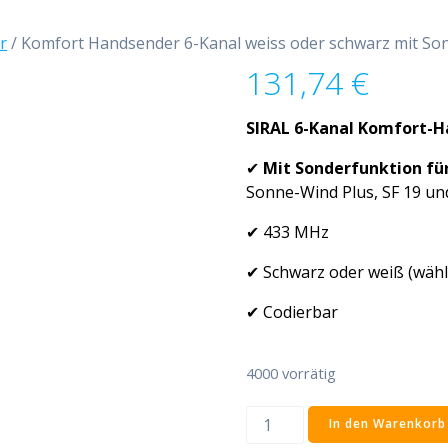
r
/ Komfort Handsender 6-Kanal weiss oder schwarz mit So
131,74
€
SIRAL 6-Kanal Komfort
-H
✔
Mit Sonderfunktion
fü
Sonne-Wind Plus, SF 19 u
✔ 433 MHz
✔ Schwarz oder weiß (wähl
✔ Codierbar
4000 vorrätig
Komfort
In den Warenkorb
Handsender