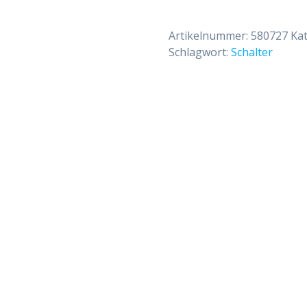
6-
Kanal
Artikelnummer:
580727
Ka
weiss
Schlagwort:
Schalter
oder
schwarz
mit
Sonderfunktion
+
Menge