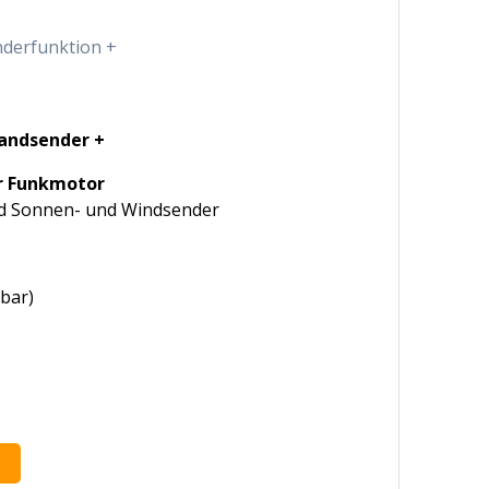
nderfunktion +
andsender +
r Funkmotor
nd Sonnen- und Windsender
bar)
Alternative: