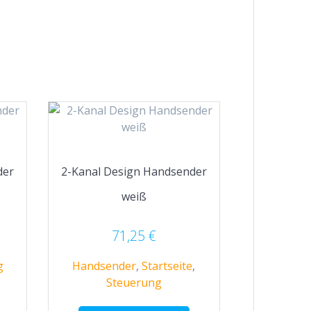
der
2-Kanal Design Handsender
weiß
71,25
€
g
Handsender
,
Startseite
,
Steuerung