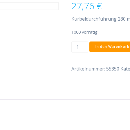
27,76
€
Kurbeldurchführung 280 
1000 vorrätig
Kurbeldurchführung
In den Warenkorb
280
mm
Menge
Artikelnummer:
55350
Kate