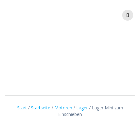
Zum
Inhalt
springen
Lager Mini zum
Einschieben
Start
/
Startseite
/
Motoren
/
Lager
/ Lager Mini zum
Einschieben