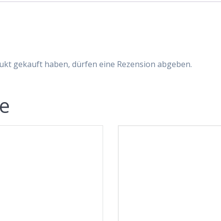
Motoren
Menge
ukt gekauft haben, dürfen eine Rezension abgeben.
te