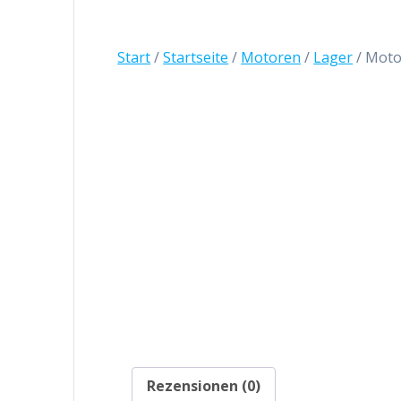
Start
/
Startseite
/
Motoren
/
Lager
/ Moto
Rezensionen (0)