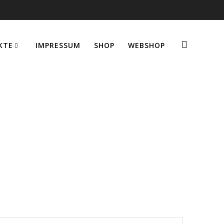
KTE
IMPRESSUM
SHOP
WEBSHOP
BS und 40er
n