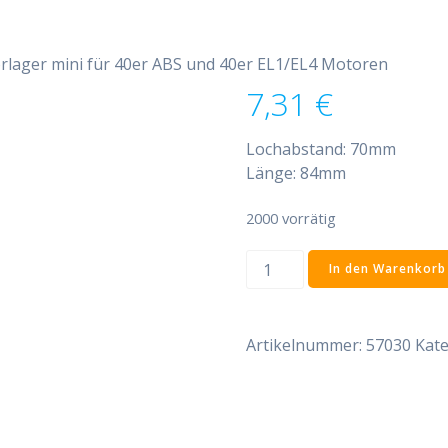
rlager mini für 40er ABS und 40er EL1/EL4 Motoren
7,31
€
Lochabstand: 70mm
Länge: 84mm
2000 vorrätig
Motorlager
In den Warenkorb
mini
für
40er
Artikelnummer:
57030
Kate
ABS
und
40er
EL1/EL4