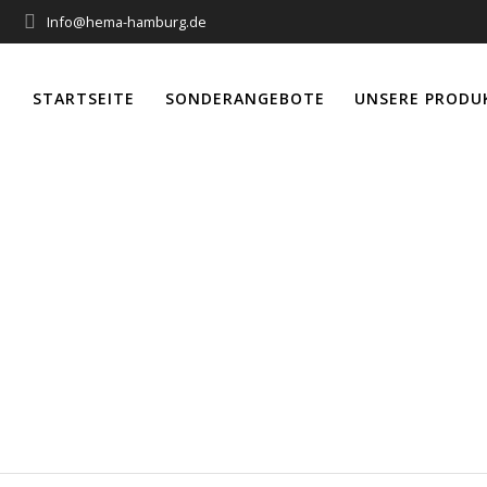
Info@hema-hamburg.de
STARTSEITE
SONDERANGEBOTE
UNSERE PRODU
 mini für 40er A
EL1/EL4 Motore