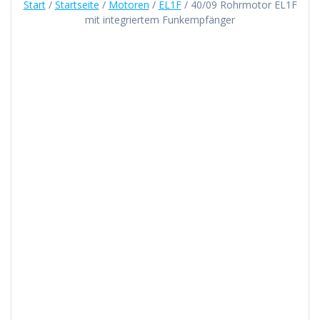
Start
/
Startseite
/
Motoren
/
EL1F
/ 40/09 Rohrmotor EL1F
mit integriertem Funkempfänger