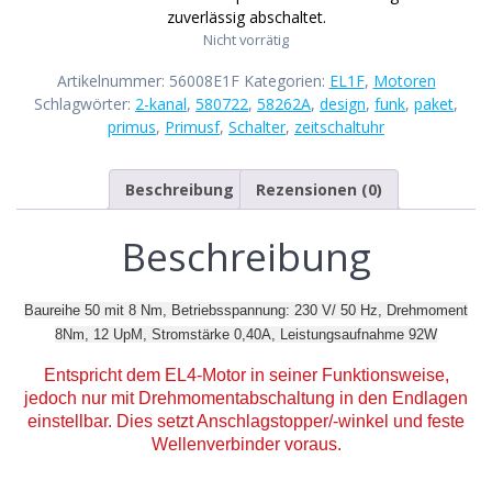
zuverlässig abschaltet.
Nicht vorrätig
Artikelnummer:
56008E1F
Kategorien:
EL1F
,
Motoren
Schlagwörter:
2-kanal
,
580722
,
58262A
,
design
,
funk
,
paket
,
primus
,
Primusf
,
Schalter
,
zeitschaltuhr
Beschreibung
Rezensionen (0)
Beschreibung
Baureihe 50 mit 8 Nm, Betriebsspannung: 230 V/ 50 Hz, Drehmoment
8Nm, 12 UpM, Stromstärke 0,40A, Leistungsaufnahme 92W
Entspricht dem EL4-Motor in seiner Funktionsweise,
jedoch nur mit Drehmomentabschaltung in den Endlagen
einstellbar. Dies setzt Anschlagstopper/-winkel und feste
Wellenverbinder voraus.