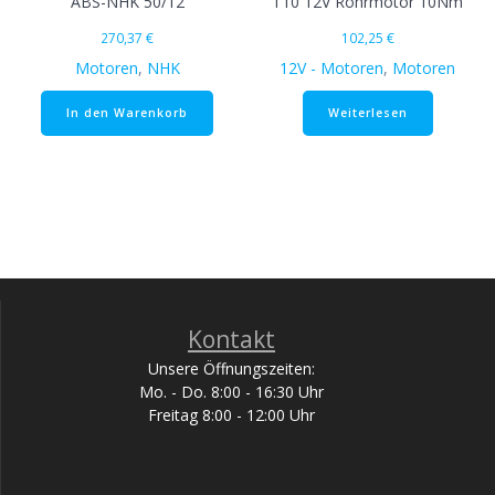
ABS-NHK 50/12
T10 12V Rohrmotor 10Nm
270,37
€
102,25
€
Motoren
,
NHK
12V - Motoren
,
Motoren
In den Warenkorb
Weiterlesen
Kontakt
Unsere Öffnungszeiten:
Mo. - Do. 8:00 - 16:30 Uhr
Freitag 8:00 - 12:00 Uhr