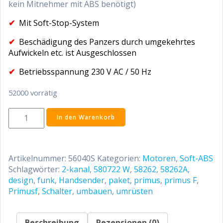
kein Mitnehmer mit ABS benötigt)
✔
Mit Soft-Stop-System
✔
Beschädigung des Panzers durch umgekehrtes
Aufwickeln etc. ist Ausgeschlossen
✔
Betriebsspannung 230 V AC / 50 Hz
52000 vorrätig
S-
In den Warenkorb
ABS
50/40
Menge
Artikelnummer:
56040S
Kategorien:
Motoren
,
Soft-ABS
Schlagwörter:
2-kanal
,
580722 W
,
58262
,
58262A
,
design
,
funk
,
Handsender
,
paket
,
primus
,
primus F
,
Primusf
,
Schalter
,
umbauen
,
umrüsten
Beschreibung
Rezensionen (0)