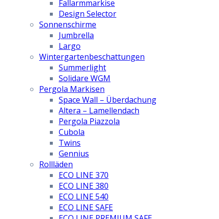
Fallarmmarkise
Design Selector
Sonnenschirme
Jumbrella
Largo
Wintergartenbeschattungen
Summerlight
Solidare WGM
Pergola Markisen
Space Wall – Überdachung
Altera – Lamellendach
Pergola Piazzola
Cubola
Twins
Gennius
Rollläden
ECO LINE 370
ECO LINE 380
ECO LINE 540
ECO LINE SAFE
ECO LINE PREMIUM SAFE