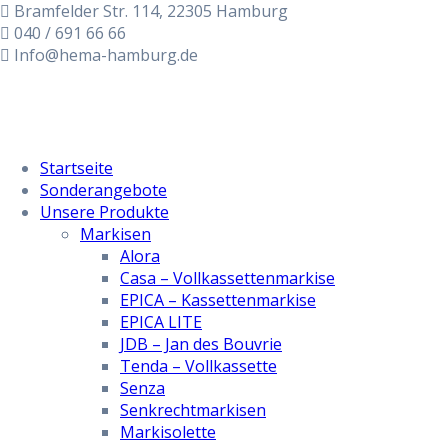
Zum
Bramfelder Str. 114, 22305 Hamburg
Inhalt
040 / 691 66 66
springen
Info@hema-hamburg.de
Startseite
Sonderangebote
Unsere Produkte
Markisen
Alora
Casa – Vollkassettenmarkise
EPICA – Kassettenmarkise
EPICA LITE
JDB – Jan des Bouvrie
Tenda – Vollkassette
Senza
Senkrechtmarkisen
Markisolette