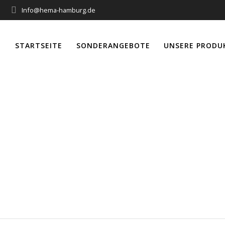
Info@hema-hamburg.de
STARTSEITE
SONDERANGEBOTE
UNSERE PRODU
r Sonne-Wind SW
Wind plus