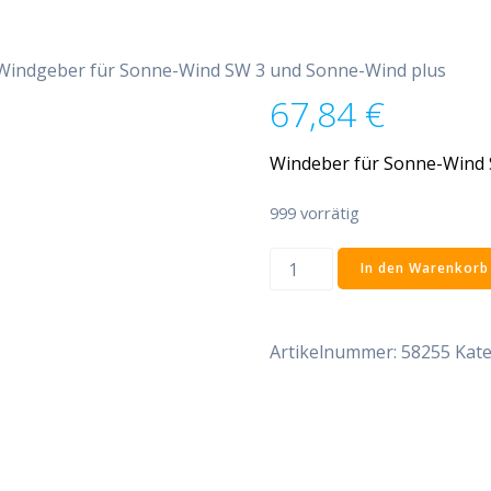
Windgeber für Sonne-Wind SW 3 und Sonne-Wind plus
67,84
€
Windeber für Sonne-Wind 
999 vorrätig
Windgeber
In den Warenkorb
für
Sonne-
Wind
Artikelnummer:
58255
Kate
SW
3
und
Sonne-
Wind