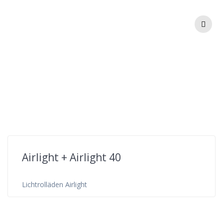
Zum
Inhalt
springen
Schlagwort:
airlight40
Airlight + Airlight 40
Lichtrolläden Airlight