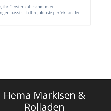
en, ihr Fenster zubeschmücken.
gen passt sich IhreJalousie perfekt an den
Hema Markisen &
Rolladen