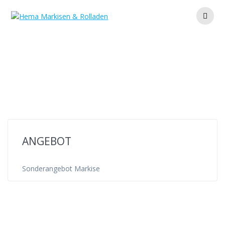
Zum
Inhalt
springen
Schlagwort:
ausverkauf
ANGEBOT
Sonderangebot Markise