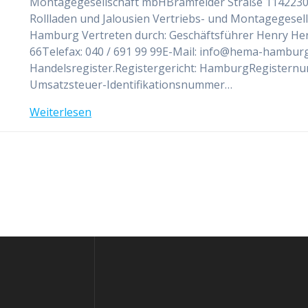
Montagegesellschaft mbHBramfelder Straße 1142230
Rollladen und Jalousien Vertriebs- und Montagegese
Hamburg Vertreten durch: Geschäftsführer Henry Her
66Telefax: 040 / 691 99 99E-Mail: info@hema-hamburg
Handelsregister.Registergericht: HamburgRegistern
Umsatzsteuer-Identifikationsnummer…
Weiterlesen