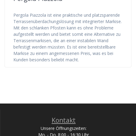
Pergola Piazzola ist eine praktische und platzsparende
Terrassenüberdachungslösung mit integrierter Markise.
Mit den schlanken Pfosten kann es ohne Probleme
aufgestellt werden und bietet somit eine Alternative zu
Terrassenmarkisen, die an einer instabilen Wand
befestigt werden müssten. Es ist eine bereitstellbare
Markise zu einem angemessenen Preis, was es bei
Kunden besonders beliebt macht.
Kontakt
Unsere Öffnungszeiten:
Mo. - Do. 8:00 - 16:30 Uhr