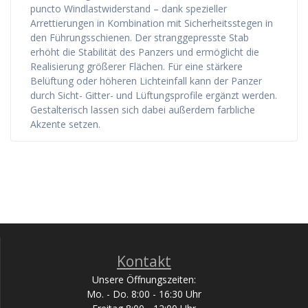
puncto Windlastwiderstand – dank spezieller
Arrettierungen in Kombination mit Sicherheitsstegen in
den Führungsschienen. Der stranggepresste Stab
erhöht die Stabilität des Panzers und ermöglicht die
Realisierung größerer Flächen. Für eine stärkere
Belüftung oder höheren Lichteinfall kann der Panzer
durch Sicht- Gitter- und Lüftungsprofile ergänzt werden.
Gestalterisch lassen sich dabei außerdem farbliche
Akzente setzen.
Kontakt
Unsere Öffnungszeiten:
Mo. - Do. 8:00 - 16:30 Uhr