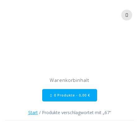
Zum
Inhalt
springen
67
Warenkorbinhalt
0 Produkte -
0,00
€
Start
/ Produkte verschlagwortet mit „67“