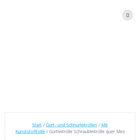
Zum
Inhalt
springen
Gurtleitrolle
Schraubleitrolle
quer Mini
Start
/
Gurt- und Schnurleitrollen
/
Mit
Kunststoffrolle
/ Gurtleitrolle Schraubleitrolle quer Mini