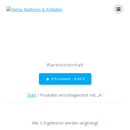
Zum
Inhalt
springen
A
Warenkorbinhalt
0 Produkte -
0,00
€
Start
/ Produkte verschlagwortet mit „A“
Alle 3 Ergebnisse werden angezeigt