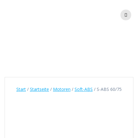
Zum
Inhalt
springen
S-ABS 60/75
Start
/
Startseite
/
Motoren
/
Soft-ABS
/ S-ABS 60/75