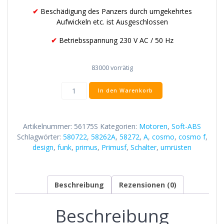
✔
Beschädigung des Panzers durch umgekehrtes
Aufwickeln etc. ist Ausgeschlossen
✔
Betriebsspannung 230 V AC / 50 Hz
83000 vorrätig
S-
In den Warenkorb
ABS
60/75
Menge
Artikelnummer:
56175S
Kategorien:
Motoren
,
Soft-ABS
Schlagwörter:
580722
,
58262A
,
58272
,
A
,
cosmo
,
cosmo f
,
design
,
funk
,
primus
,
Primusf
,
Schalter
,
umrüsten
Beschreibung
Rezensionen (0)
Beschreibung