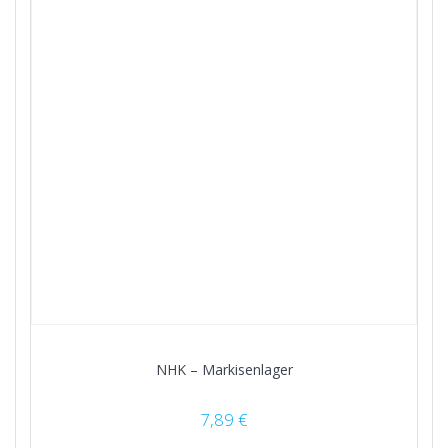
NHK – Markisenlager
7,89
€