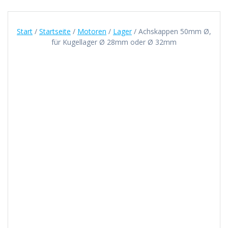
Start
/
Startseite
/
Motoren
/
Lager
/ Achskappen 50mm Ø,
für Kugellager Ø 28mm oder Ø 32mm