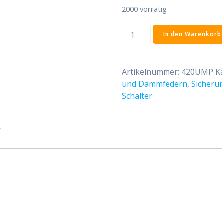
2000 vorrätig
Neubau-
In den Warenkorb
Rolläden
mit
Mini-
Artikelnummer:
420UMP
K
P-
und Dämmfedern
,
Sicheru
Aufhänger
Schalter
Sicherungs-
und
Dämmfeder
Menge