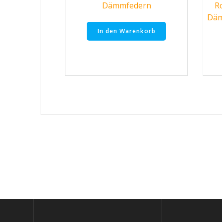
Dämmfedern
R
Däm
In den Warenkorb