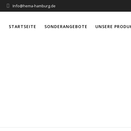
Info@hema-hamburg.de
STARTSEITE
SONDERANGEBOTE
UNSERE PRODU
läden mit Mini-
rungs- und Däm