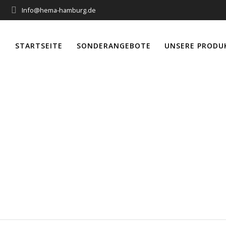
Info@hema-hamburg.de
STARTSEITE
SONDERANGEBOTE
UNSERE PRODU
rner Funkempfänge
(Soft) Motor 3m