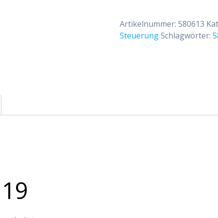
externer
Funkempfänger
Artikelnummer:
580613
Ka
für
Steuerung
Schlagwörter:
5
S-
ABS-
(Soft)
Motor
3m
Menge
 19