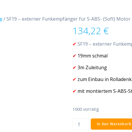
e
/ SF19 – externer Funkempfänger für S-ABS- (Soft) Motor
134,22
€
✔
SF19 – externer Funkem
✔
19mm schmal
✔
3m Zuleitung
✔
zum Einbau in Rolladenk
✔
mit montiertem S-ABS-St
1000 vorrätig
SF19
In den Warenkorb
-