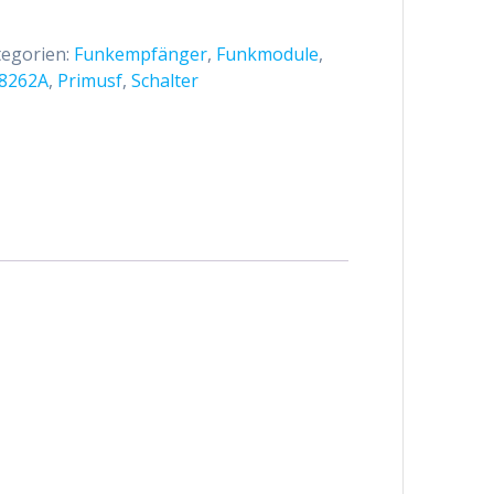
tegorien:
Funkempfänger
,
Funkmodule
,
8262A
,
Primusf
,
Schalter