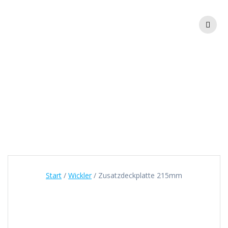
Zum
Inhalt
springen
Zusatzdeckplatte
215mm
Start
/
Wickler
/ Zusatzdeckplatte 215mm